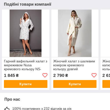
Подібні товари компанії
Гарний вафельний халат з
Жіночий халат з шалевим
Жіно
мереживом Nusa
коміром кремового
кап
кремового кольору NS-
кольору довгий
коль
0461
бамбуковий банний на
бамб
1 845
2 790
2 6
₴
₴
запах Nusa NS-4347
запа
Купити
Купити
Про нас
100% позитивних з 232 відгуків за рік