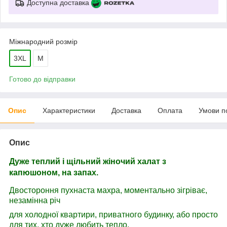
Доступна доставка
Міжнародний розмір
3XL
M
Готово до відправки
Опис
Характеристики
Доставка
Оплата
Умови п
Опис
Дуже теплий і щільний жіночий халат з
капюшоном, на запах.
Двостороння пухнаста махра, моментально зігріває,
незамінна річ
для холодної квартири, приватного будинку, або просто
для тих, хто дуже любить тепло.