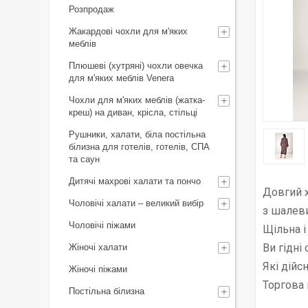
Розпродаж
Жакардові чохли для м'яких
меблів
Плюшеві (хутряні) чохли овечка
для м'яких меблів Venera
Чохли для м'яких меблів (жатка-
креш) на диван, крісла, стільці
Рушники, халати, біла постільна
білизна для готелів, готелів, СПА
та саун
Дитячі махрові халати та пончо
Довгий 
Чоловічі халати – великий вибір
з шалев
Чоловічі піжами
Щільна і
Ви гідні
Жіночі халати
Які дійс
Жіночі піжами
Торгова 
Постільна білизна