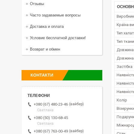
Отзывы
ОСНОВН
Часто задаваемые вопросы
Виробни
Країна в
Доставка и оплата
Тип хала
Условие бесплатной доставки!
Тип ткан
Возврат и обмен
Довжина
Довжина
Застібка
КОНТАКТИ
Наявніст
Наявніст
Наявніст
Колір
вайбер
+380 (67) 480-23-46
Візерунки
Светлана
Подарунк
+380 (50) 130-68-45
Светлана
Міжнарод
вайбер
+380 (67) 763-00-49
Стан