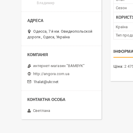
Владимир
Сезон
КОРИСТ
Країна
Одесса, 7 й км. Овидиопольской
Тип прод
дороги., Одеса, Україна
ІНФОРМА
интернет-магазин "BAMBYK"
Ціна:
2 475
http://angora.com.ua
1halat@ukr.net
Светлана