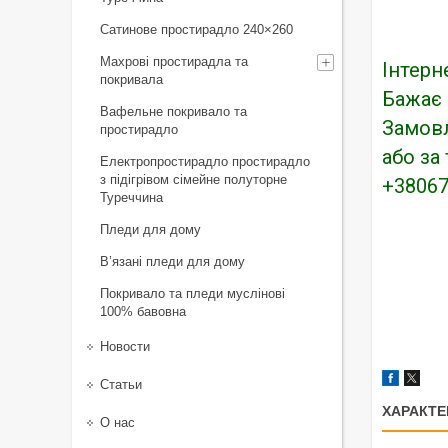
Сатинове простирадло 240×260
Махрові простирадла та
Інтерн
покривала
Бажає 
Вафельне покривало та
Замовл
простирадло
або за
Електропростирадло простирадло
з підігрівом сімейне полуторне
+38067
Туреччина
Пледи для дому
В’язані пледи для дому
Покривало та пледи муслінові
100% бавовна
Новости
Статьи
ХАРАКТЕ
О нас