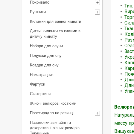
Покривало
Тип
Вир
Рушники
Тор
Килимки для ванної кімнати
Скл
Тка
Дитячі килимки та килими в
Колі
дитячу кімнату
Раз
Сезо
Набори для сауни
Заст
Подушки для сну
Укр
Кап
Ковдри для сну
Кар
Поя
Наматрацник
Дли
Фартухи
Дли
Упа
Скатертини
Жіночі велюрові костюми
Велюров
Простирадло на резинці
Натурал
Наволочки звичайні та
массу п
декоративні різних розмірів
Вишукан
Туреччина