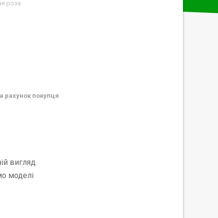
ая роза
а рахунок покупця
ій вигляд.
мо моделі