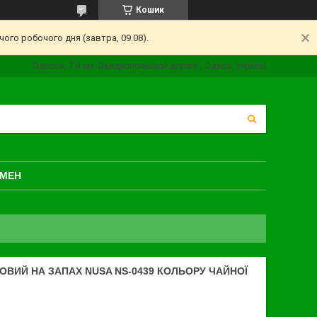
Кошик
ого робочого дня (завтра, 09.08).
Одесса, 7 й км. Овидиопольской дороги., Одеса, Україна
БМЕН
ВИЙ НА ЗАПАХ NUSA NS-0439 КОЛЬОРУ ЧАЙНОЇ