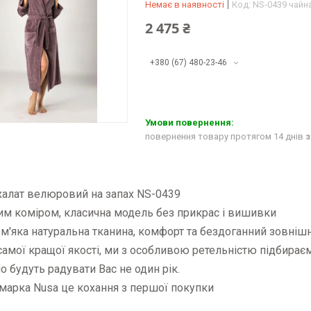
Немає в наявності
Код:
NS-0439 чайн
2 475 ₴
+380 (67) 480-23-46
повернення товару протягом 14 днів
з
халат велюровий на запах NS-0439
им коміром, класична модель без прикрас і вишивки
 м'яка натуральна тканина, комфорт та бездоганний зовнішн
 самої кращої якості, ми з особливою ретельністю підбирає
но будуть радувати Вас не один рік.
марка Nusa це кохання з першої покупки