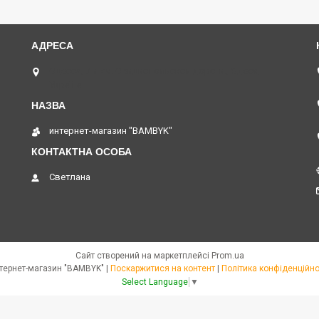
Одесса, 7 й км. Овидиопольской дороги., Одеса,
Україна
интернет-магазин "BAMBYK"
Светлана
Сайт створений на маркетплейсі
Prom.ua
интернет-магазин "BAMBYK" |
Поскаржитися на контент
|
Політика конфіденційно
Select Language
▼