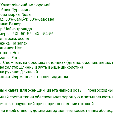
: Халат жіночий велюровий
обник: Туреччина
гова марка: Nusa
ад: 50%-бамбук 50%-бавовна
нина: Велюр
р: Чайна троянда
меры: 2XL-50-52 4XL-54-56
н: весна, осень
ежка: На запах
ашения: Нет
юшон: Нет
маны: Есть
с: Съемный, на боковых петельках (два положения, выше, 
на халата: Длинный (чуть выше щиколотки)
на рукава: Длинный
ковка: Фирменная от производителя
ый халат для женщин
цвета чайной розы – превосходны
ьный состав ткани обеспечивает хорошую впитываемость 
риятных ощущений при соприкосновении с кожей.
ий виріб стане чудовим завершенням косметичних або вод