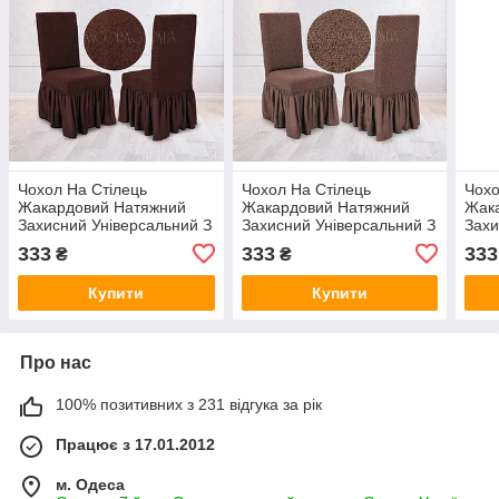
Чохол На Стілець
Чохол На Стілець
Чохо
Жакардовий Натяжний
Жакардовий Натяжний
Жак
Захисний Універсальний З
Захисний Універсальний З
Захи
Спідницею Оборкою
Спідницею Оборкою
Спі
333
333
333
₴
₴
Venera шоколад
Venera капучіно
Vene
Туреччина
Туреччина
Туре
Купити
Купити
Про нас
100% позитивних з 231 відгука за рік
Працює з 17.01.2012
м. Одеса