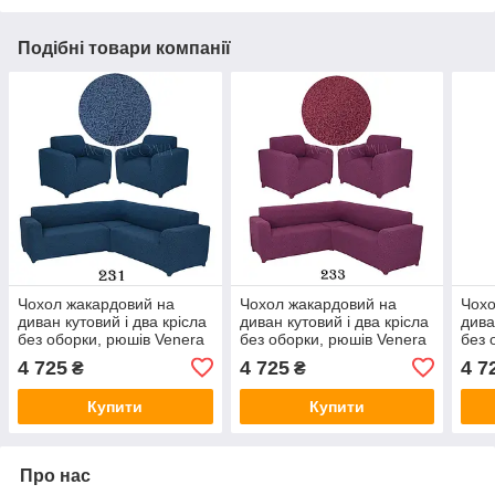
Подібні товари компанії
Чохол жакардовий на
Чохол жакардовий на
Чохо
диван кутовий і два крісла
диван кутовий і два крісла
дива
без оборки, рюшів Venera
без оборки, рюшів Venera
без 
синій (багато кольорів)
фуксія (багато кольорів)
темн
4 725
4 725
4 7
₴
₴
коль
Купити
Купити
Про нас