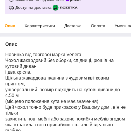
Доступна доставка
Опис
Характеристики
Доставка
Оплата
Умови п
Опис
Новинка від торгової марки Venera
Чохол жакардовий без оборки, спідниці, рюшів на
кутовий диван
і два крісла.
Щільна жакардова тканина з чудовим квітковим
принтом,
універсальний розмір підходить на кутові дивани до
4.50 м
(місцево положення кута не має значення)
Цей чохол точно буде прикрасою у Вашому домі, він не
тільки
захистить нові меблі або закриє похибки меблів згодом
яка втратила свою привабливість, але й ідеально
підійде