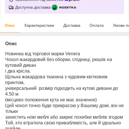
Доступна доставка
Опис
Характеристики
Доставка
Оплата
Умови п
Опис
Новинка від торгової марки Venera
Чохол жакардовий без оборки, спідниці, рюшів на
кутовий диван
і два крісла.
Щільна жакардова тканина з чудовим квітковим
принтом,
універсальний розмір підходить на кутові дивани до
4.50 м
(місцево положення кута не має значення)
Цей чохол точно буде прикрасою у Вашому домі, він не
тільки
захистить нові меблі або закриє похибки меблів згодом
Той, хто втратила свою привабливість, але й ідеально
підійде