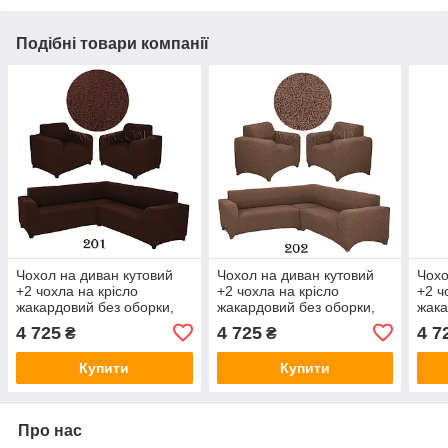
Подібні товари компанії
Чохол на диван кутовий
Чохол на диван кутовий
Чохо
+2 чохла на крісло
+2 чохла на крісло
+2 ч
жакардовий без оборки,
жакардовий без оборки,
жака
рюшів Venera шоколад
рюшів Venera капучино
рюші
4 725
4 725
4 7
₴
₴
(багато кольорів)
(багато кольорів)
(баг
Купити
Купити
Про нас