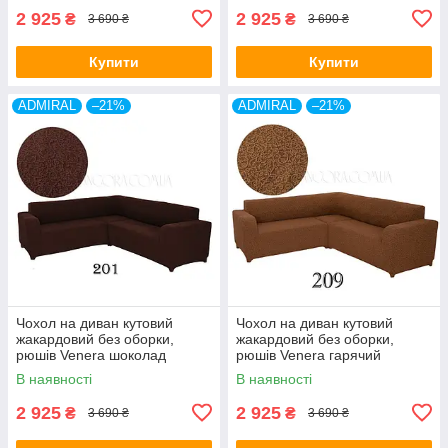
2 925
2 925
₴
₴
3 690 ₴
3 690 ₴
Купити
Купити
ADMIRAL
–21%
ADMIRAL
–21%
Чохол на диван кутовий
Чохол на диван кутовий
жакардовий без оборки,
жакардовий без оборки,
рюшів Venera шоколад
рюшів Venera гарячий
(багато кольорів)
шоколад (багато кольорів)
В наявності
В наявності
2 925
2 925
₴
₴
3 690 ₴
3 690 ₴