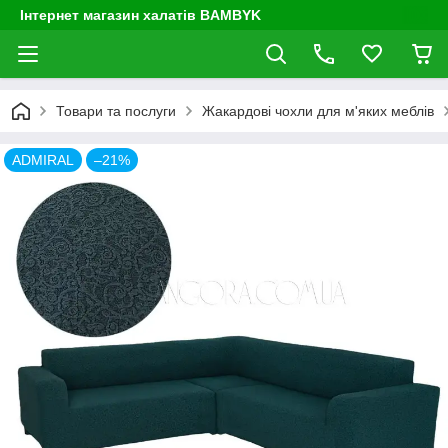
Інтернет магазин халатів BAMBYK
Товари та послуги
Жакардові чохли для м'яких меблів
ADMIRAL
–21%