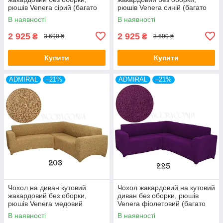
рюшів Venera сірий (багато
рюшів Venera синій (багато
кольорів)
кольорів)
В наявності
В наявності
2 925
2 925
₴
₴
3 690 ₴
3 690 ₴
Купити
Купити
ADMIRAL
–21%
ADMIRAL
–21%
Чохол на диван кутовий
Чохол жакардовий на кутовий
жакардовий без оборки,
диван без оборки, рюшів
рюшів Venera медовий
Venera фіолетовий (багато
(багато кольорів)
кольорів)
В наявності
В наявності