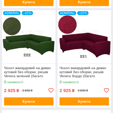
Купити
Купити
ADMIRAL
–21%
ADMIRAL
–21%
Чохол жакардовий на диван
Чохол жакардовий на диван
кутовий без оборки, рюшів
кутовий без оборки, рюшів
Venera зелений (багато
Venera бордо (багато
кольорів)
кольорів)
В наявності
В наявності
2 925
2 925
₴
₴
3 690 ₴
3 690 ₴
Купити
Купити