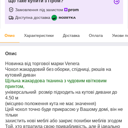
Що таке купити з Пром?
Замовлення під захистом
Доступна доставка
Опис
Характеристики
Доставка
Оплата
Умови п
Опис
Новинка від торгової марки Venera
Чохол жакардовий без оборки, спідниці, рюшів на
кутовий диван
Щільна жакардова тканина з чудовим квітковим
принтом,
універсальний розмір підходить на кутові дивани до
4.50 м
(місцево положення кута не має значення)
Цей чохол точно буде прикрасою у Вашому домі, він не
тільки
захистить нові меблі або закриє похибки меблів згодом
Той, хто втратила свою привабливість, але й ідеально