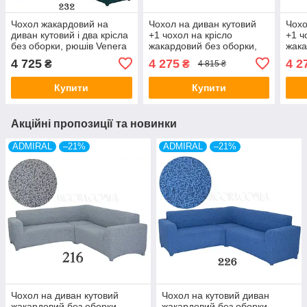
Чохол жакардовий на
Чохол на диван кутовий
Чохо
диван кутовий і два крісла
+1 чохол на крісло
+1 ч
без оборки, рюшів Venera
жакардовий без оборки,
жака
бірюза (багато кольорів)
рюшів Venera молочний
рюші
4 725
4 275
4 2
₴
₴
4 815 ₴
(багато кольорів)
шоко
Купити
Купити
Акційні пропозиції та новинки
ADMIRAL
–21%
ADMIRAL
–21%
Чохол на диван кутовий
Чохол на кутовий диван
жакардовий без оборки,
жакардовий без оборки,