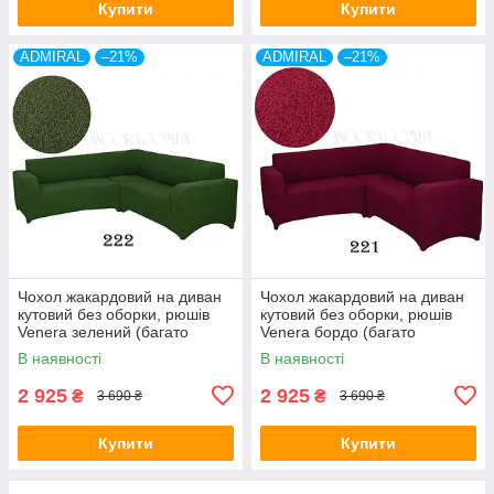
Купити
Купити
ADMIRAL
–21%
ADMIRAL
–21%
Чохол жакардовий на диван
Чохол жакардовий на диван
кутовий без оборки, рюшів
кутовий без оборки, рюшів
Venera зелений (багато
Venera бордо (багато
кольорів)
кольорів)
В наявності
В наявності
2 925
2 925
₴
₴
3 690 ₴
3 690 ₴
Купити
Купити