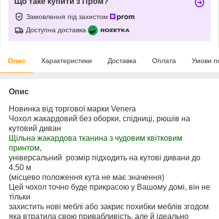
Що таке купити з Пром?
Замовлення під захистом
Доступна доставка
Опис
Характеристики
Доставка
Оплата
Умови п
Опис
Новинка від торгової марки Venera
Чохол жакардовий без оборки, спідниці, рюшів на
кутовий диван
Щільна жакардова тканина з чудовим квітковим
принтом,
універсальний розмір підходить на кутові дивани до
4.50 м
(місцево положення кута не має значення)
Цей чохол точно буде прикрасою у Вашому домі, він не
тільки
захистить нові меблі або закриє похибки меблів згодом
яка втратила свою привабливість, але й ідеально