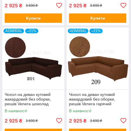
2 925
2 925
₴
₴
3 690 ₴
3 690 ₴
Купити
Купити
ADMIRAL
–21%
ADMIRAL
–21%
Чохол на диван кутовий
Чохол на диван кутовий
жакардовий без оборки,
жакардовий без оборки,
рюшів Venera шоколад
рюшів Venera гарячий
(багато кольорів)
шоколад (багато кольорів)
В наявності
В наявності
2 925
2 925
₴
₴
3 690 ₴
3 690 ₴