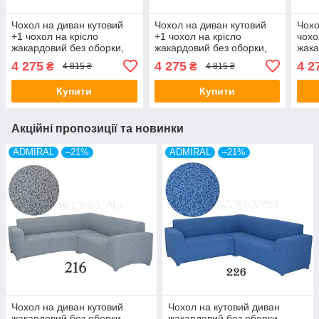
Чохол на диван кутовий
Чохол на диван кутовий
Чохо
+1 чохол на крісло
+1 чохол на крісло
чохо
жакардовий без оборки,
жакардовий без оборки,
жака
рюшів Venera молочний
рюшів Venera гарячий
рюші
4 275
4 275
4 2
₴
₴
4 815 ₴
4 815 ₴
(багато кольорів)
шоколад (багато кольорів)
(баг
Купити
Купити
Акційні пропозиції та новинки
ADMIRAL
–21%
ADMIRAL
–21%
Чохол на диван кутовий
Чохол на кутовий диван
жакардовий без оборки,
жакардовий без оборки,