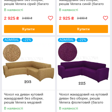
рюшів Venera сірий (багато
рюшів Venera синій (багато
кольорів)
кольорів)
В наявності
В наявності
2 925
2 925
₴
₴
3 690 ₴
3 690 ₴
Купити
Купити
ADMIRAL
–21%
ADMIRAL
–21%
Чохол на диван кутовий
Чохол жакардовий на кутовий
жакардовий без оборки,
диван без оборки, рюшів
рюшів Venera медовий
Venera фіолетовий (багато
(багато кольорів)
кольорів)
В наявності
В наявності