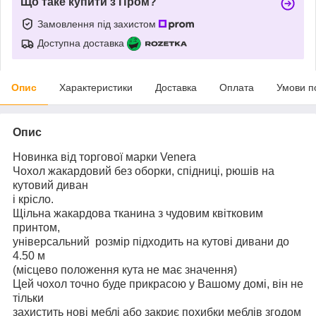
Що таке купити з Пром?
Замовлення під захистом
Доступна доставка
Опис
Характеристики
Доставка
Оплата
Умови п
Опис
Новинка від торгової марки Venera
Чохол жакардовий без оборки, спідниці, рюшів на
кутовий диван
і крісло.
Щільна жакардова тканина з чудовим квітковим
принтом,
універсальний розмір підходить на кутові дивани до
4.50 м
(місцево положення кута не має значення)
Цей чохол точно буде прикрасою у Вашому домі, він не
тільки
захистить нові меблі або закриє похибки меблів згодом