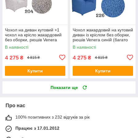
Чохол на диван кутовий +1
Чохол жакардовий на кутовий
чохол на крісло жакардовий
диван із кріслом без оборки,
без оборки, рюшів Venera
рюшів Venera синій (багато
молочний (багато кольорів)
кольорів)
В наявності
В наявності
4 275
4 275
₴
₴
4 815 ₴
4 815 ₴
Купити
Купити
Показати ще
Про нас
100% позитивних з 232 відгуків за рік
Працює з 17.01.2012