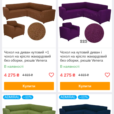
Чохол на диван кутовий +1
Чохол на кутовий диван і
чохол на крісло жакардовий
чохол на крісло жакардовий
без оборки, рюшів Venera
без оборки, рюшів Venera
гарячий шоколад (багато
фіолетовий (багато кольорів)
В наявності
В наявності
кольорів)
4 275
4 275
₴
₴
4 815 ₴
4 815 ₴
Купити
Купити
ADMIRAL
–11%
ADMIRAL
–11%