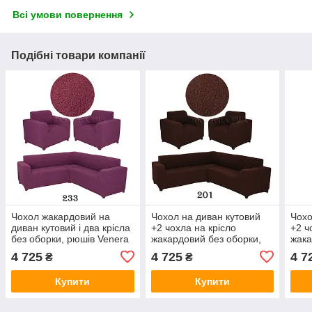
Всі умови повернення
Подібні товари компанії
Чохол жакардовий на
Чохол на диван кутовий
Чохо
диван кутовий і два крісла
+2 чохла на крісло
+2 ч
без оборки, рюшів Venera
жакардовий без оборки,
жака
фуксія (багато кольорів)
рюшів Venera шоколад
рюші
4 725
4 725
4 7
₴
₴
(багато кольорів)
(баг
Купити
Купити