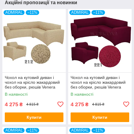
Акційні пропозиції та новинки
ADMIRAL
–11%
ADMIRAL
–11%
Чохол на кутовий диван і
Чохол на кутовий диван і
чохол на крісло жакардовий
чохол на крісло жакардовий
без оборки, рюшів Venera
без оборки, рюшів Venera
пісочний (багато кольорів)
бордо (багато кольорів)
В наявності
В наявності
4 275
4 275
₴
₴
4 815 ₴
4 815 ₴
Купити
Купити
ADMIRAL
–11%
ADMIRAL
–11%