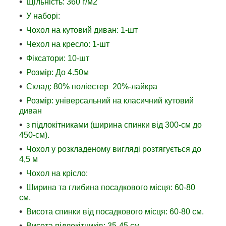
Щільність: 360 г/м2
У наборі:
Чохол на кутовий диван: 1-шт
Чехол на кресло: 1-шт
Фіксатори: 10-шт
Розмір: До 4.50м
Склад: 80% поліестер 20%-лайкра
Розмір: універсальний на класичний кутовий
диван
з підлокітниками (ширина спинки від 300-см до
450-см).
Чохол у розкладеному вигляді розтягується до
4,5 м
Чохол на крісло:
Ширина та глибина посадкового місця: 60-80
см.
Висота спинки від посадкового місця: 60-80 см.
Висота підлокітників: 35-45 см.