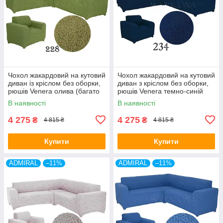
Чохол жакардовий на кутовий
Чохол жакардовий на кутовий
диван із кріслом без оборки,
диван з кріслом без оборки,
рюшів Venera олива (багато
рюшів Venera темно-синій
кольорів)
(багато кольорів)
В наявності
В наявності
4 275
4 275
₴
₴
4 815 ₴
4 815 ₴
Купити
Купити
ADMIRAL
–11%
ADMIRAL
–11%