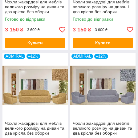
Чохли жакардові для меблів
Чохли жакардові для меблів
великого розміру на диван та
великого розміру на диван і
два крісла без оборки
два крісла без оборки
натяжні Venera капучино
натяжні Venera молочний
Готово до відправки
Готово до відправки
3 150
3 150
₴
₴
3 600 ₴
3 600 ₴
Купити
Купити
ADMIRAL
–12%
ADMIRAL
–12%
Чохли жакардові для меблів
Чохли жакардові для меблів
великого розміру на диван та
великого розміру на диван та
два крісла без оборки
два крісла без оборки