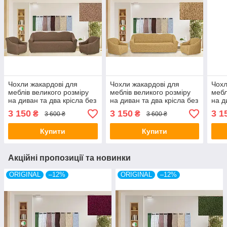
Чохли жакардові для
Чохли жакардові для
Чохл
меблів великого розміру
меблів великого розміру
мебл
на диван та два крісла без
на диван та два крісла без
на д
оборки натяжні Venera
оборки натяжні Venera
обор
3 150
3 150
3 1
₴
₴
3 600 ₴
3 600 ₴
капучино
медовий
зел
Купити
Купити
Акційні пропозиції та новинки
ORIGINAL
–12%
ORIGINAL
–12%