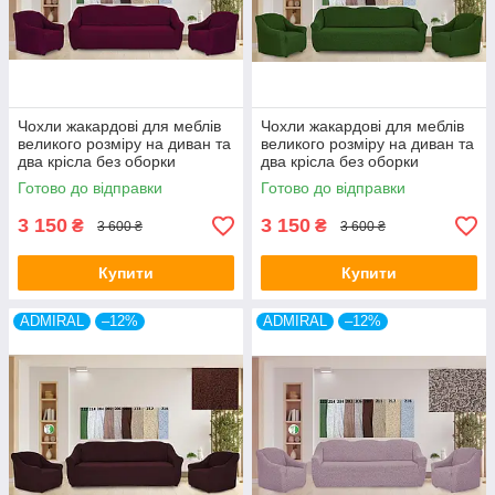
Чохли жакардові для меблів
Чохли жакардові для меблів
великого розміру на диван та
великого розміру на диван та
два крісла без оборки
два крісла без оборки
натяжні Venera бордо
натяжні Venera зелений
Готово до відправки
Готово до відправки
3 150
3 150
₴
₴
3 600 ₴
3 600 ₴
Купити
Купити
ADMIRAL
–12%
ADMIRAL
–12%