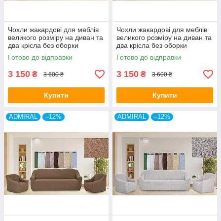
Чохли жакардові для меблів
Чохли жакардові для меблів
великого розміру на диван та
великого розміру на диван та
два крісла без оборки
два крісла без оборки
натяжні Venera шоколад
натяжні Venera какао
Готово до відправки
Готово до відправки
3 150
3 150
₴
₴
3 600 ₴
3 600 ₴
Купити
Купити
ADMIRAL
–12%
ADMIRAL
–12%