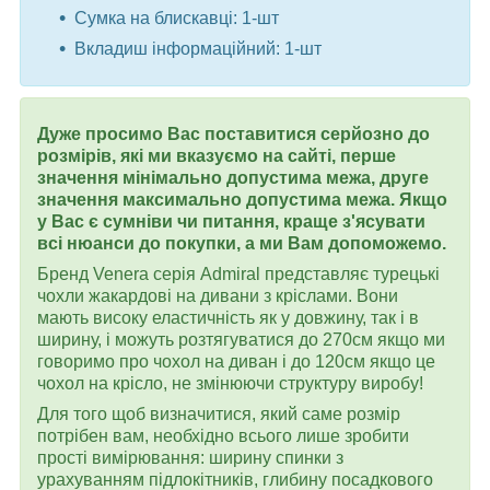
Сумка на блискавці: 1-шт
Вкладиш інформаційний: 1-шт
Дуже просимо Вас поставитися серйозно до
розмірів, які ми вказуємо на сайті, перше
значення мінімально допустима межа, друге
значення максимально допустима межа. Якщо
у Вас є сумніви чи питання, краще з'ясувати
всі нюанси до покупки, а ми Вам допоможемо.
Бренд Venera серія Admiral представляє турецькі
чохли жакардові на дивани з кріслами. Вони
мають високу еластичність як у довжину, так і в
ширину, і можуть розтягуватися до 270см якщо ми
говоримо про чохол на диван і до 120см якщо це
чохол на крісло, не змінюючи структуру виробу!
Для того щоб визначитися, який саме розмір
потрібен вам, необхідно всього лише зробити
прості вимірювання: ширину спинки з
урахуванням підлокітників, глибину посадкового