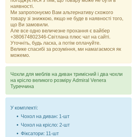
погоджуєтеся з тим, що товару може не бути в
наявності.
Ми запропонуємо Вам альтернативу схожого
товару зі знижкою, якщо не буде в наявності того,
що Ви замовили.
Але все одно величезне прохання є вайбер
+380674802346-Світлана плюс чат на сайті.
Уточніть, будь ласка, а потім оплачуйте.
Велике спасибі за розуміння, ми намагаємося як
можемо.
Чохли для меблів на диван тримісний і два чохли
на крісло великого розміру Admiral Venera
Туреччина
У комплекті:
Чохол на диван: 1-шт
Чохол на крісло: 2-шт
Фіксатори: 11-шт