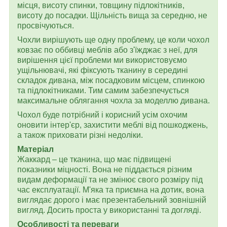
місця, висоту спинки, товщину підлокітників,
висоту до посадки. Щільність вища за середню, не
просвічуються.
Чохли вирішують ще одну проблему, це коли чохол
ковзає по оббивці меблів або з'їжджає з неї, для
вирішення цієї проблеми ми використовуємо
ущільнювачі, які фіксують тканину в середині
складок дивана, між посадковим місцем, спинкою
та підлокітниками. Тим самим забезпечується
максимальне облягання чохла за моделлю дивана.
Чохол буде потрібний і корисний усім охочим
оновити інтер'єр, захистити меблі від пошкоджень,
а також приховати різні недоліки.
Матеріал
Жаккард – це тканина, що має підвищені
показники міцності. Вона не піддається різним
видам деформації та не змінює свого розміру під
час експлуатації. М'яка та приємна на дотик, вона
виглядає дорого і має презентабельний зовнішній
вигляд. Досить проста у використанні та догляді.
Особливості та переваги