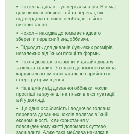
Чохол на диван – універсальна річ. Він має
цілу низку особливостей та переваг, які
підтверджують лише необхідність його
використання:
Чохол – накидка допомагає надовго
зберегти первісний вид оббивки.
Підходить для диванів будь-яких розмірів
незалежно від їхньої площі та форми.
Чохли дозволяють змінити дизайн дивану
за кілька хвилин. З їхньою допомогою можна
кардинально змінити загальне сприйняття
інтер'єру приміщення.
На відміну від диванної оббивки, чохли
простіші та зручніші не тільки в експлуатації,
а й у догляді.
Ще одна особливість і водночас головна
перевага диванних чохлів полягає в їхній
економічності. Їх використання у
повсякденному житті допомагає суттєво
заощадити. Адже така меблева накидка в