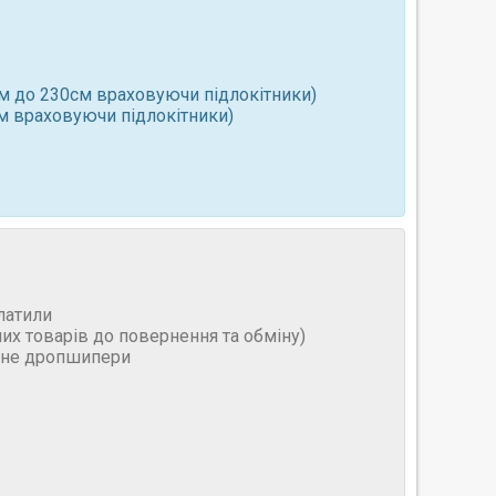
см до 230см враховуючи підлокітники)
см враховуючи підлокітники)
латили
них товарів до повернення та обміну)
и не дропшипери