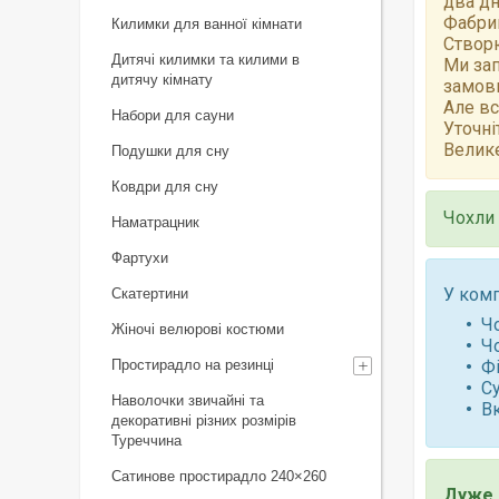
два дн
Фабрик
Килимки для ванної кімнати
Створю
Дитячі килимки та килими в
Ми зап
дитячу кімнату
замов
Але вс
Набори для сауни
Уточні
Велике
Подушки для сну
Ковдри для сну
Чохли 
Наматрацник
Фартухи
У комп
Скатертини
Чо
Жіночі велюрові костюми
Чо
Простирадло на резинці
Фі
Су
Наволочки звичайні та
В
декоративні різних розмірів
Туреччина
Сатинове простирадло 240×260
Дуже 