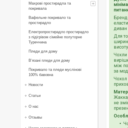
Махрові простирадла та
мінім
покривала
питан
Бренд 
Вафельне покривало та
еласти
простирадло
диван 
Електропростирадло простирадло
Для то
з підігрівом сімейне полуторне
ширину
Туреччина
висоту
Пледи для дому
Чохли 
виріше
В’язані пледи для дому
між по
Покривало та пледи муслінові
за мо
100% бавовна
Чохол 
прихов
Новости
Матер
Статьи
Жаккар
не змі
О нас
презен
Особл
Отзывы
Чо