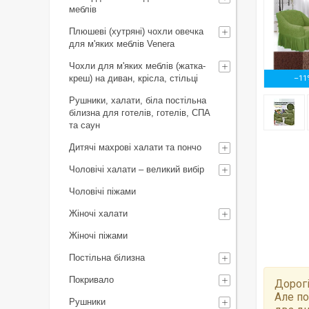
меблів
Плюшеві (хутряні) чохли овечка
для м'яких меблів Venera
Чохли для м'яких меблів (жатка-
креш) на диван, крісла, стільці
–11
Рушники, халати, біла постільна
білизна для готелів, готелів, СПА
та саун
Дитячі махрові халати та пончо
Чоловічі халати – великий вибір
Чоловічі піжами
Жіночі халати
Жіночі піжами
Постільна білизна
Покривало
Дорогі
Але по
Рушники