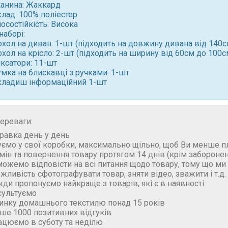
канина: Жаккард
лад: 100% поліестер
осостійкість: Висока
наборі:
охол на диван: 1-шт (підходить на довжину дивана від 140
хол на крісло: 2-шт (підходить на ширину від 60см до 100
ксатори: 11-шт
мка на блискавці з ручками: 1-шт
кладиш інформаційний 1-шт
ереваги:
правка день у день
уємо у свої коробки, максимально щільно, щоб Ви менше п
бмін та повернення товару протягом 14 днів (крім забороне
можемо відповісти на всі питання щодо товару, тому що м
ожливість сфотографувати товар, зняти відео, зважити і т.д.
жди пропонуємо найкраще з товарів, які є в наявності
сультуємо
ринку домашнього текстилю понад 15 років
ьше 1000 позитивних відгуків
ацюємо в суботу та неділю