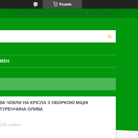
Кошик
Одесса, 7 й км. Овидиопольской дороги., Одеса, Україна
БМЕН
ВА ЧОХЛИ НА КРІСЛА З ОБОРКОЮ МІЦНІ
 ТУРЕЧЧИНА ОЛИВА
-228 оливка