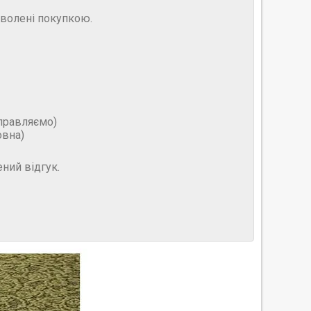
оволені покупкою.
дправляємо)
овна)
ний відгук.