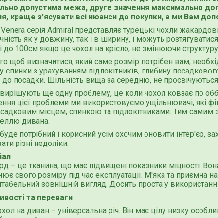
ально допустима межа, друге значення максимально доп
ня, краще з'ясувати всі нюанси до покупки, а ми Вам д
Venera серія Admiral представляє турецькі чохли жакардов
чність як у довжину, так і в ширину, і можуть розтягувати
і до 100см якщо це чохол на крісло, не змінюючи структуру
го щоб визначитися, який саме розмір потрібен вам, необх
 спинки з урахуванням підлокітників, глибину посадкового 
 до посадки. Щільність вища за середню, не просвічуються
вирішують ще одну проблему, це коли чохол ковзає по обби
ння цієї проблеми ми використовуємо ущільнювачі, які фі
садковим місцем, спинкою та підлокітниками. Тим самим 
деллю дивана.
буде потрібний і корисний усім охочим оновити інтер'єр, з
ати різні недоліки.
іал
д – це тканина, що має підвищені показники міцності. Вон
нює свого розміру під час експлуатації. М'яка та приємна на
табельний зовнішній вигляд. Досить проста у використанні 
ивості та переваги
хол на диван – універсальна річ. Він має цілу низку особл