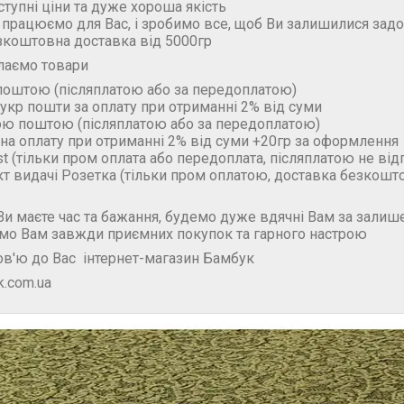
ступні ціни та дуже хороша якість
 працюємо для Вас, і зробимо все, щоб Ви залишилися зад
зкоштовна доставка від 5000гр
лаємо товари
поштою (пiсляплатою або за передоплатою)
укр пошти за оплату при отриманні 2% від суми
ою поштою (пiсляплатою або за передоплатою)
на оплату при отриманні 2% від суми +20гр за оформлення
t (тільки пром оплата або передоплата, післяплатою не ві
кт видачі Розетка (тільки пром оплатою, доставка безкошт
и маєте час та бажання, будемо дуже вдячні Вам за залише
мо Вам завжди приємних покупок та гарного настрою
в'ю до Вас інтернет-магазин Бамбук
.com.ua