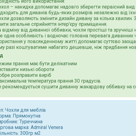
бхідність його використання:
охол – накидка допомагає надовго зберегти первісний вид
дходить для диванів будь-яких розмірів незалежно від їхн
охли дозволяють змінити дизайн дивану за кілька хвилин
нити загальне сприйняття інтер'єру приміщення.
 відміну від диванної оббивки, чохли простіші та зручніші не
 одна особливість і водночас головна перевага диванних чо
ористання у повсякденному житті допомагає суттєво заоща
му разі коштуватиме набагато дешевше, ніж придбання нов
д
ежим прання має бути делікатним
иставити низькі обороти
обре розправити виріб
аксимальна температура прання 30 градусів.
е рекомендується сушити диванну жакардову оббивку на с
п: Чохли для меблів
орма: Прямокутна
иробник: Туреччина
ргова марка: Admiral Venera
льність: 300гр м2