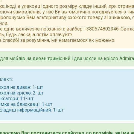
і
а іноді в упаковці одного розміру кладе інший, при отрим
ючи замовлення, у нас Ви автоматично погоджуєтеся з тим,
ропонуємо Вам альтернативу схожого товару зі знижкою, як
или.
е одно величезне прохання є вайбер +380674802346-Світлан
ть, будь ласка, а потім оплачуйте.
 спасибі за розуміння, ми намагаємося як можемо.
для меблів на диван тримісний і два чохли на крісло Admira
лекті:
хол на диван: 1-шт
хол на крісло: 2-шт
ксатори: 11-шт
мка на блискавці: 1-шт
кладиш інформаційний: 1-шт
просимо Вас поставитися серйозно до розмірів, які ми в