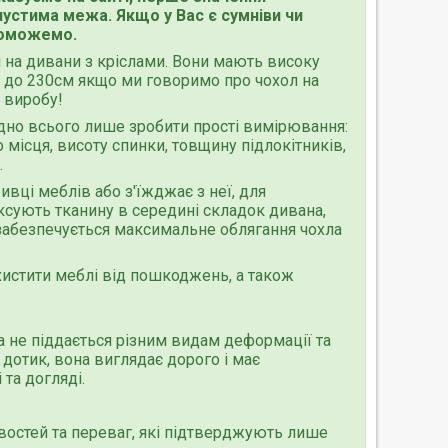
устима межа. Якщо у Вас є сумніви чи
опоможемо.
і на дивани з кріслами. Вони мають високу
ся до 230см якщо ми говоримо про чохол на
 виробу!
ідно всього лише зробити прості вимірювання:
місця, висоту спинки, товщину підлокітників,
.
вці меблів або з'їжджає з неї, для
ксують тканину в середині складок дивана,
забезпечується максимальне облягання чохла
ахистити меблі від пошкоджень, а також
а не піддається різним видам деформації та
 дотик, вона виглядає дорого і має
та догляді.
ивостей та переваг, які підтверджують лише