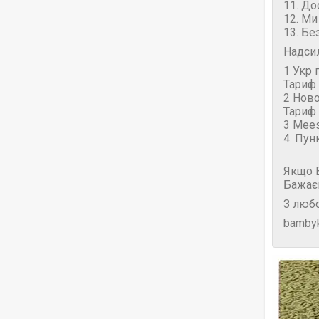
11. До
12. Ми
13. Бе
Надси
1 Укр 
Тариф 
2 Нов
Тариф 
3 Mees
4. Пун
Якщо В
Бажає
З любо
bambyk