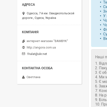
Т
Ск
Зн
Одесса, 7 й км. Овидиопольской
У 
дороги., Одеса, Україна
Ч
Чо
Фі
Су
В
интернет-магазин "BAMBYK"
http://angora.com.ua
1halat@ukr.net
Наші п
1. Від
2. Пак
3. Є о
4. Ми 
Светлана
5. Є м
6. Зав
7. Кон
8. На 
9. Біл
10. Пр