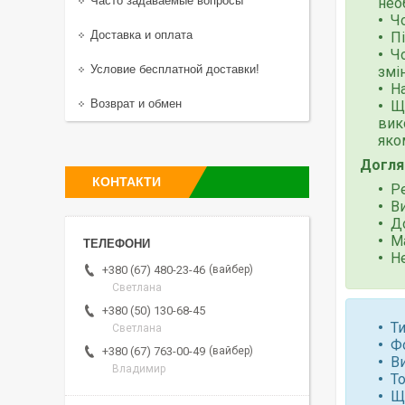
Часто задаваемые вопросы
нео
Ч
Доставка и оплата
Пі
Ч
Условие бесплатной доставки!
змі
На
Возврат и обмен
Ще
вик
яко
Догля
КОНТАКТИ
Р
В
Д
М
Н
вайбер
+380 (67) 480-23-46
Светлана
+380 (50) 130-68-45
Ти
Светлана
Ф
вайбер
+380 (67) 763-00-49
В
Владимир
То
Щі