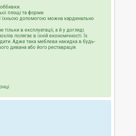
 оббивки.
ьої площі та форми.
. З їхньою допомогою можна кардинально
 тільки в експлуатації, а й у догляді.
хлів полягає в їхній економічності. Їх
дити. Адже така меблева накидка в будь-
ого дивана або його реставрація.
онці