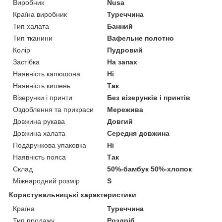
Виробник
Nusa
Країна виробник
Туреччина
Тип халата
Банний
Тип тканини
Вафельне полотно
Колір
Пудровий
Застібка
На запах
Наявність капюшона
Ні
Наявність кишень
Так
Візерунки і принти
Без візерунків і принтів
Оздоблення та прикраси
Мережива
Довжина рукава
Довгий
Довжина халата
Середня довжина
Подарункова упаковка
Ні
Наявність пояса
Так
Склад
50%-бамбук 50%-хлопок
Міжнародний розмір
S
Користувальницькі характеристики
Країна
Туреччина
Тип продажу
Роздріб