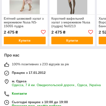
Елітний шовковий халат з
Короткий вафельний
Хала
мереживом Nusa NS-
халат з мереживом Nusa
Вор
15055 пудра
(пудра) No0213
Банн
NS-6
2 475
2 475
2 5
₴
₴
Купити
Купити
Про нас
100% позитивних з 233 відгуків за рік
Працює з 17.01.2012
м. Одеса
Одесса, 7 й км. Овидиопольской дороги., Одеса, Україна
Контакти
Сьогодні працює з 10:00 до 19:00
Показати весь графік роботи