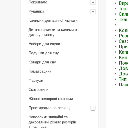
Покривало
Вир
Тор
Рушники
Скл
Тка
Килимки для ванної кімнати
Дру
Дитячі килимки та килими в
Кол
дитячу кімнату
Роз
Сезо
Набори для сауни
При
Кап
Подушки для сну
Кише
Ковдри для сну
Пояс
Дов
Наматрацник
Дов
Тип
Фартухи
Пак
Скатертини
Жіночі велюрові костюми
Простирадло на резинці
Наволочки звичайні та
декоративні різних розмірів
Туреччина