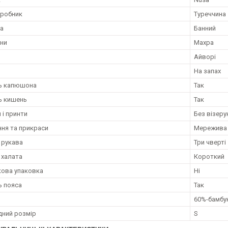
иробник
Туреччина
та
Банний
ини
Махра
Айворі
На запах
ь капюшона
Так
ь кишень
Так
 і принти
Без візерун
ня та прикраси
Мережива
 рукава
Три чверті
 халата
Короткий
ова упаковка
Ні
ь пояса
Так
60%-бамбу
ний розмір
S