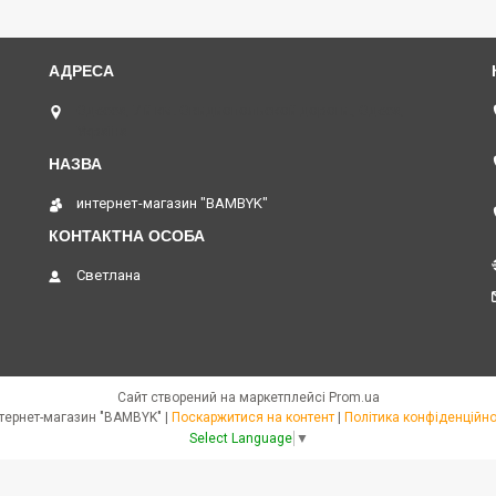
Одесса, 7 й км. Овидиопольской дороги., Одеса,
Україна
интернет-магазин "BAMBYK"
Светлана
Сайт створений на маркетплейсі
Prom.ua
интернет-магазин "BAMBYK" |
Поскаржитися на контент
|
Політика конфіденційно
Select Language
▼