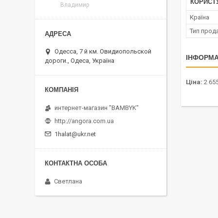
КОРИСТ
Владимир
Країна
Тип прод
Одесса, 7 й км. Овидиопольской
ІНФОРМА
дороги., Одеса, Україна
Ціна:
2 655
интернет-магазин "BAMBYK"
http://angora.com.ua
1halat@ukr.net
Светлана