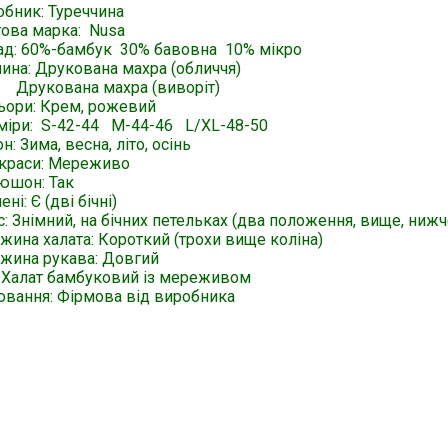
обник: Туреччина
гова марка: Nusa
ад: 60%-бамбук 30% бавовна 10% мікро
нина: Друкована махра (обличчя)
кована махра (виворіт)
ьори: Крем, рожевий
міри: S-42-44 M-44-46 L/XL-48-50
н: Зима, весна, літо, осінь
краси: Мереживо
юшон: Так
ні: Є (дві бічні)
: Знімний, на бічних петельках (два положення, вище, нижч
жина халата: Короткий (трохи вище коліна)
жина рукава: Довгий
: Халат бамбуковий із мереживом
овання: Фірмова від виробника