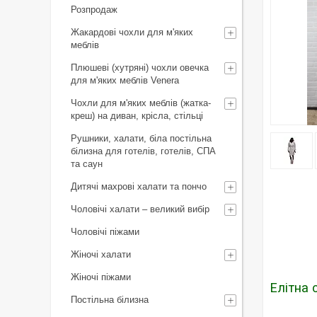
Розпродаж
Жакардові чохли для м'яких
меблів
Плюшеві (хутряні) чохли овечка
для м'яких меблів Venera
Чохли для м'яких меблів (жатка-
креш) на диван, крісла, стільці
Рушники, халати, біла постільна
білизна для готелів, готелів, СПА
та саун
Дитячі махрові халати та пончо
Чоловічі халати – великий вибір
Чоловічі піжами
Жіночі халати
Жіночі піжами
Елітна 
Постільна білизна