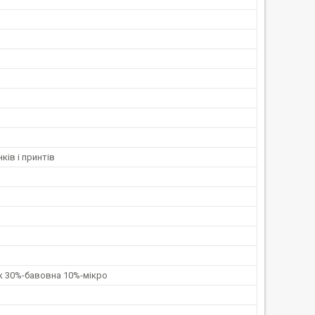
ків і принтів
к 30%-бавовна 10%-мікро