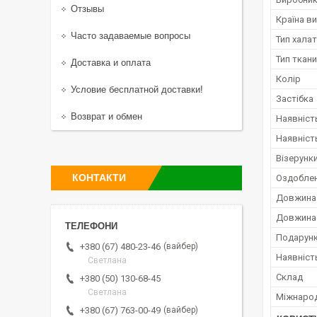
Отзывы
Країна в
Часто задаваемые вопросы
Тип хала
Тип ткан
Доставка и оплата
Колір
Условие бесплатной доставки!
Застібка
Возврат и обмен
Наявніст
Наявніст
Візерунки
КОНТАКТИ
Оздоблен
Довжина
Довжина
Подарунк
вайбер
+380 (67) 480-23-46
Наявніст
Светлана
Склад
+380 (50) 130-68-45
Светлана
Міжнарод
вайбер
+380 (67) 763-00-49