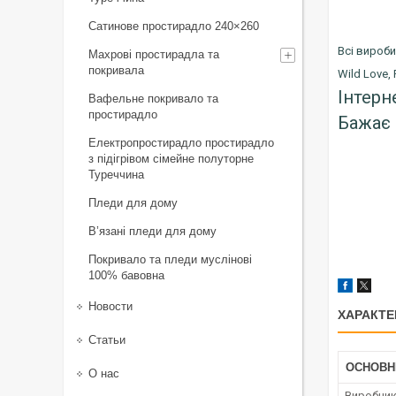
Сатинове простирадло 240×260
Всі вироби
Махрові простирадла та
покривала
Wild Love, 
Інтерн
Вафельне покривало та
простирадло
Бажає 
Електропростирадло простирадло
з підігрівом сімейне полуторне
Туреччина
Пледи для дому
В’язані пледи для дому
Покривало та пледи муслінові
100% бавовна
Новости
ХАРАКТЕ
Статьи
ОСНОВН
О нас
Виробни